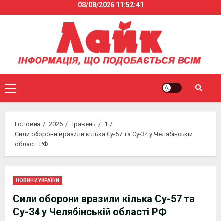
08/08/2026
11:52:41
Skip
to
content
Primary
Menu
Головна
2026
Травень
1
Сили оборони вразили кілька Су-57 та Су-34 у Челябінській
області РФ
НОВИНИ УКРАЇНИ
Сили оборони вразили кілька Су-57 та
Су-34 у Челябінській області РФ