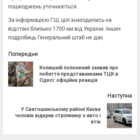
пошкоджень уточнюється.
За інформацією ГШ, цілі знаходились на
відстані близько 1700 км від України. Інших
подробиць Генеральний штаб не дає.
Continue
Попередня
Reading
Колишній полонений заявив про
Pre
побиття представниками ТЦК в
Одесі: офіційна реакція
pos
Наступна
У Святошинському районі Києва
Next
чоловік відкрив стрілянину з авто і
втік
post: