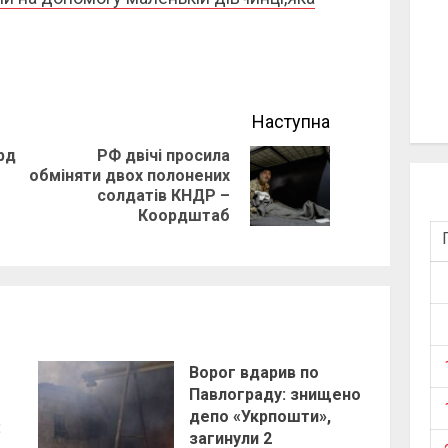
Наступна
рд
РФ двічі просила
обміняти двох полонених
Next
Previous
солдатів КНДР –
post:
Коордштаб
post:
Ворог вдарив по
Павлограду: знищено
депо «Укрпошти»,
:
загинули 2