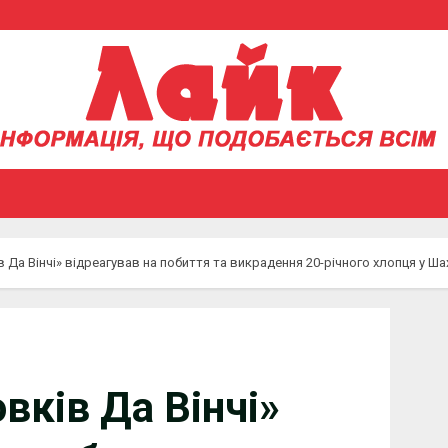
 Да Вінчі» відреагував на побиття та викрадення 20-річного хлопця у Ша
вків Да Вінчі»