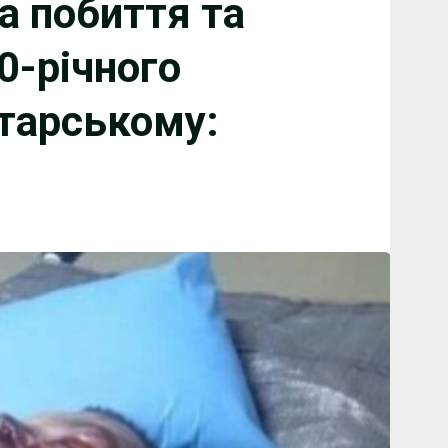
а побиття та
0-річного
тарському: