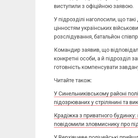
виступили з офіційною заявою.
У підрозділі наголосили, що такі
цінностям українських військови
розслідування, батальйон співп
Командир заявив, що відповідал
конкретні особи, а й підрозділ 
готовність компенсувати завдан
Читайте також:
У Синельниківському районі полі
підозрюваних у стрілянині та ви
Крадіжка з приватного будинку:
повідомили зловмиснику про під
У Верхівцеве поліцейські прийшл