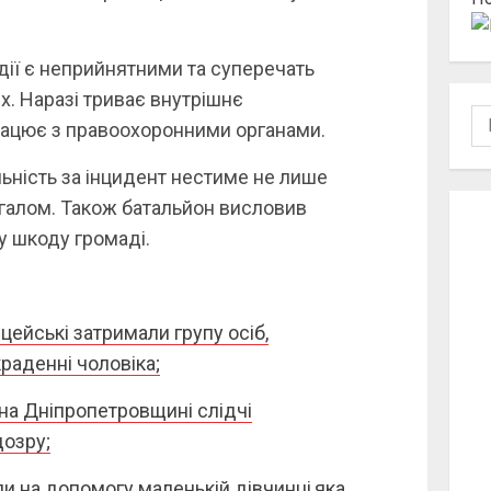
 дії є неприйнятними та суперечать
х. Наразі триває внутрішнє
По
рацює з правоохоронними органами.
ьність за інцидент нестиме не лише
загалом. Також батальйон висловив
у шкоду громаді.
цейські затримали групу осіб,
краденні чоловіка;
 на Дніпропетровщині слідчі
озру;
и на допомогу маленькій дівчинці,яка