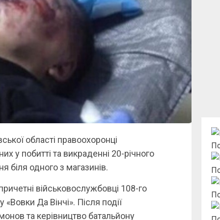
вської області правоохоронці
По
их у побитті та викраденні 20-річного
ня біля одного з магазинів.
По
причетні військовослужбовці 108-го
По
«Вовки Да Вінчі». Після події
монов та керівництво батальйону
По