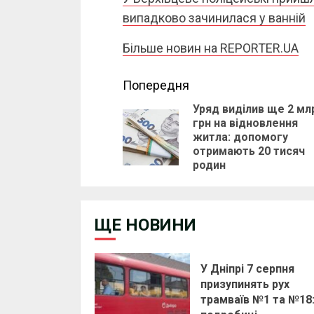
випадково зачинилася у ванній
Більше новин на REPORTER.UA
Continue
Попередня
Уряд виділив ще 2 мл
Reading
грн на відновлення
житла: допомогу
отримають 20 тисяч
родин
ЩЕ НОВИНИ
У Дніпрі 7 серпня
призупинять рух
трамваїв №1 та №18