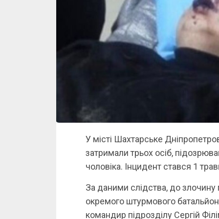
У місті Шахтарське Дніпропетро
затримали трьох осіб, підозрюван
чоловіка. Інцидент стався 1 трав
За даними слідства, до злочину 
окремого штурмового батальйону 
командир підрозділу Сергій Філі