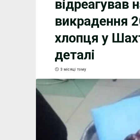
відреагував н
викрадення 2
хлопця у Шах
деталі
3 місяці тому