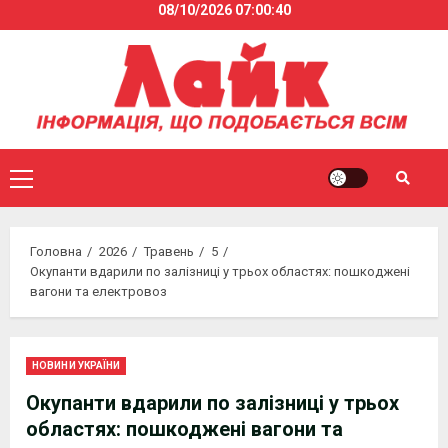
08/10/2026
07:00:40
Skip
to
content
Primary
Menu
Головна
2026
Травень
5
Окупанти вдарили по залізниці у трьох областях: пошкоджені
вагони та електровоз
НОВИНИ УКРАЇНИ
Окупанти вдарили по залізниці у трьох
областях: пошкоджені вагони та