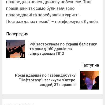
попередньо через дронову небезпеку. Тож
працівники так само були завчасно
попереджені та перебували в укритті.
Постраждалих немає", – поінформував Кулеба.
Continue
Попередня
Reading
РФ застосувала по Україні балістику
Pre
та понад 160 дронів: як
відпрацювала ППО
pos
Наступна
Росія вдарила по газовидобутку
Next
“Нафтогазу”: загинули п’ятеро
людей, 37 поранені
post: