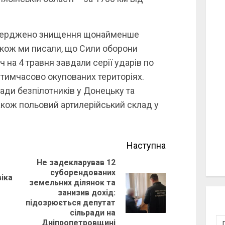
тверджено знищення щонайменше
акож ми писали, що Сили оборони
ч на 4 травня завдали серії ударів по
а тимчасово окупованих територіях.
ади безпілотників у Донецьку та
також польовий артилерійський склад у
Наступна
Не задекларував 12
суборендованих
Previous
іка
земельних ділянок та
post:
Next
занизив дохід:
підозрюється депутат
post:
сільради на
Дніпропетровщині