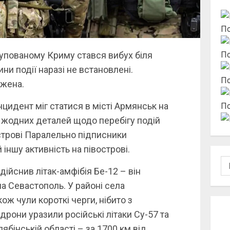
По
упованому Криму стався вибух біля
По
ини події наразі не встановлені.
По
джена.
нцидент міг статися в місті Армянськ на
По
, жодних деталей щодо перебігу подій
острові Паралельно підписники
 іншу активність на півострові.
По
дійснив літак-амфібія Бе-12 – він
а Севастополь. У районі села
ж чули короткі черги, нібито з
дрони уразили російські літаки Су-57 та
ябінській області – за 1700 км від