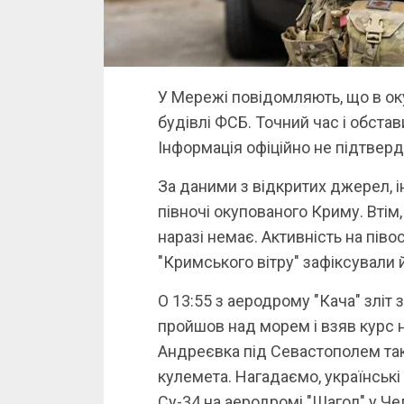
У Мережі повідомляють, що в ок
будівлі ФСБ. Точний час і обстав
Інформація офіційно не підтвер
За даними з відкритих джерел, і
півночі окупованого Криму. Втім
наразі немає. Активність на пів
"Кримського вітру" зафіксували й
О 13:55 з аеродрому "Кача" зліт з
пройшов над морем і взяв курс н
Андреєвка під Севастополем тако
кулемета. Нагадаємо, українські 
Су-34 на аеродромі "Шагол" у Чел