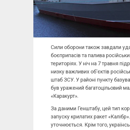
Сили оборони також завдали удар
боєприпасів та палива російськи
територіях. У ніч на 7 травня пі
низку важливих об'єктів російсь
штаб ЗСУ. У районі пункту базув
був уражений багатоцільовий ма
«Каракурт».
За даними Генштабу, цей тип кор
запуску крилатих ракет «Калібр
уточнюється. Крім того, українсь