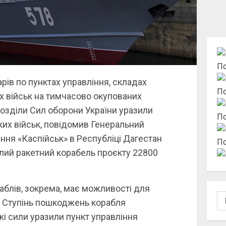
По
ів по пунктах управління, складах
По
х військ на тимчасово окупованих
дрозділи Сил оборони України уразили
По
ких військ, повідомив Генеральний
ання «Каспійськ» в Республіці Дагестан
По
лий ракетний корабель проєкту 22800
аблів, зокрема, має можливості для
По
». Ступінь пошкоджень корабля
кі сили уразили пункт управління