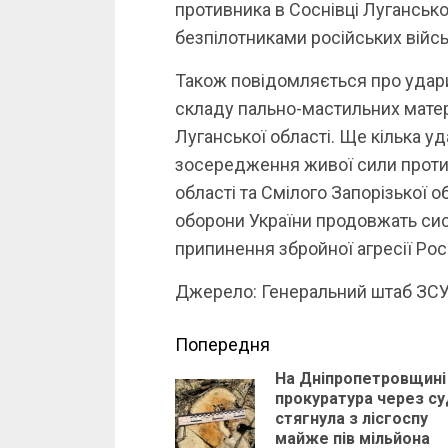
противника в Соснівці Луганської
безпілотниками російських війсь
Також повідомляється про удари
складу пально-мастильних матер
Луганської області. Ще кілька уд
зосередження живої сили проти
області та Смілого Запорізької о
оборони України продовжать сис
припинення збройної агресії Росі
Джерело: Генеральний штаб ЗС
Continue
Попередня
На Дніпропетровщині
Reading
прокуратура через су
стягнула з лісгоспу
майже пів мільйона