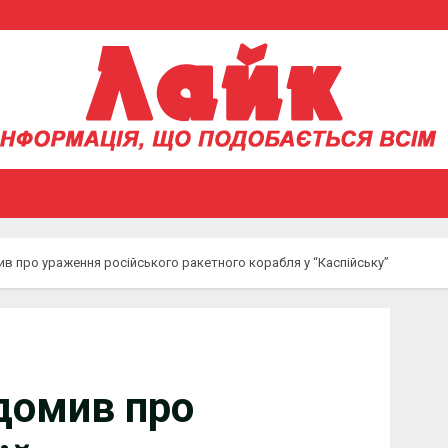
в про ураження російського ракетного корабля у “Каспійську”
домив про