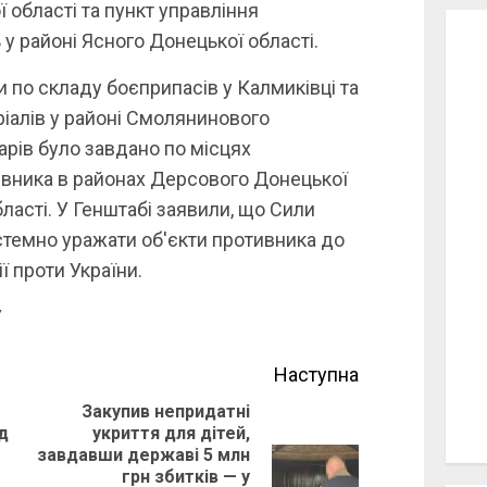
 області та пункт управління
 у районі Ясного Донецької області.
 по складу боєприпасів у Калмиківці та
іалів у районі Смолянинового
арів було завдано по місцях
вника в районах Дерсового Донецької
бласті. У Генштабі заявили, що Сили
темно уражати об'єкти противника до
ї проти України.
У
Наступна
Закупив непридатні
д
укриття для дітей,
Previous
завдавши державі 5 млн
грн збитків — у
post:
Next