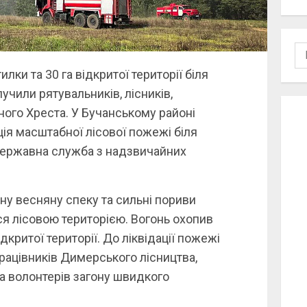
По
илки та 30 га відкритої території біля
учили рятувальників, лісників,
ного Хреста. У Бучанському районі
ція масштабної лісової пожежі біля
Державна служба з надзвичайних
у весняну спеку та сильні пориви
я лісовою територією. Вогонь охопив
ідкритої території. До ліквідації пожежі
рацівників Димерського лісництва,
а волонтерів загону швидкого