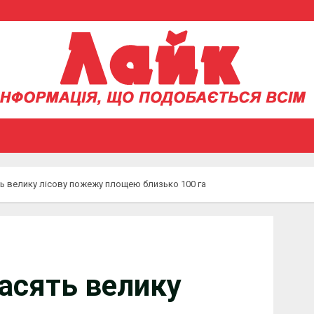
ть велику лісову пожежу площею близько 100 га
гасять велику