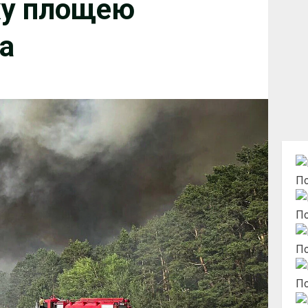
жу площею
а
По
По
По
По