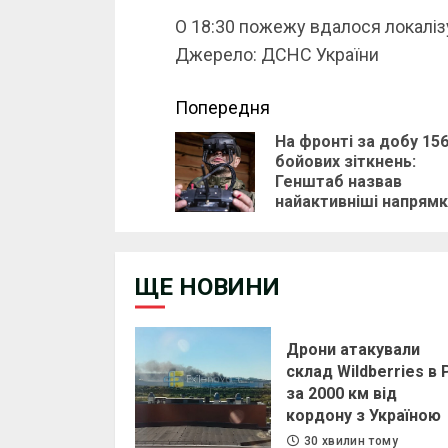
О 18:30 пожежу вдалося локалізув
Джерело: ДСНС України
Continue
Попередня
На фронті за добу 15
Reading
бойових зіткнень:
Генштаб назвав
найактивніші напрямк
ЩЕ НОВИНИ
Дрони атакували
склад Wildberries в
за 2000 км від
кордону з Україною
30 хвилин тому