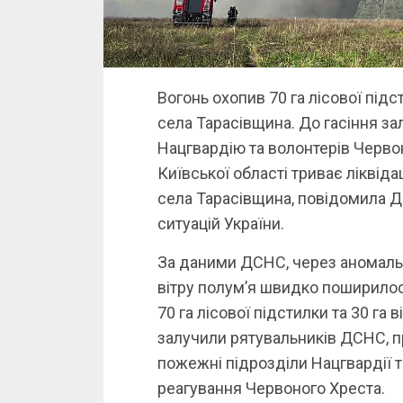
Вогонь охопив 70 га лісової підст
села Тарасівщина. До гасіння зал
Нацгвардію та волонтерів Черво
Київської області триває ліквіда
села Тарасівщина, повідомила 
ситуацій України.
За даними ДСНС, через аномальн
вітру полумʼя швидко поширилос
70 га лісової підстилки та 30 га в
залучили рятувальників ДСНС, п
пожежні підрозділи Нацгвардії т
реагування Червоного Хреста.