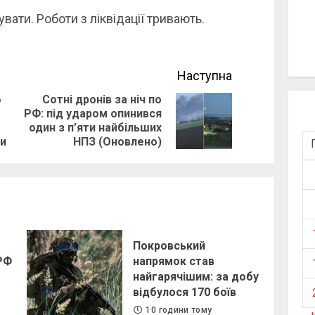
ати. Роботи з ліквідації тривають.
Наступна
6
Сотні дронів за ніч по
РФ: під ударом опинився
Previous
Next
один з п’яти найбільших
post:
post:
и
НПЗ (Оновлено)
Покровський
 РФ
напрямок став
найгарячішим: за добу
відбулося 170 боїв
10 години тому