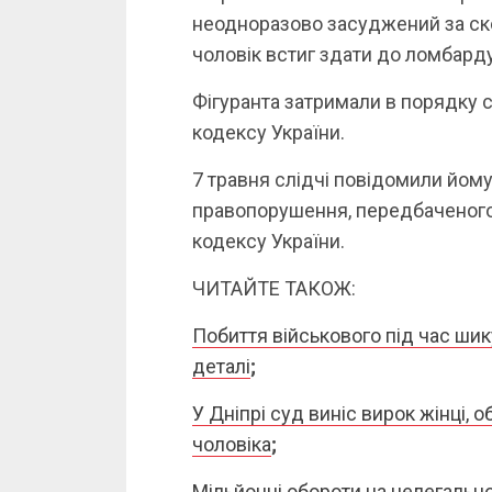
неодноразово засуджений за ск
чоловік встиг здати до ломбарду
Фігуранта затримали в порядку 
кодексу України.
7 травня слідчі повідомили йому
правопорушення, передбаченого ч
кодексу України.
ЧИТАЙТЕ ТАКОЖ:
Побиття військового під час шик
деталі
;
У Дніпрі суд виніс вирок жінці,
чоловіка
;
Мільйонні обороти на нелегально