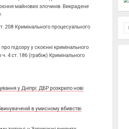
оєння майнових злочинів. Викрадене
.
По
ст. 208 Кримінального процесуального
 про підозру у скоєнні кримінального
. 4 ст. 186 (грабіж) Кримінального
ування у Дніпрі: ДБР розкрило нові
 обвинуваченій в умисному вбивстві
му тютюні: у Запоріжжі викрито