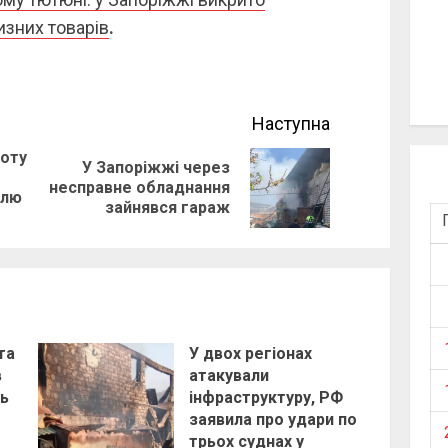
зних товарів
.
Наступна
боту
У Запоріжжі через
Previous
Next
несправне обладнання
влю
зайнявся гараж
post:
post:
та
У двох регіонах
в
атакували
ь
інфраструктуру, РФ
заявила про удари по
трьох суднах у