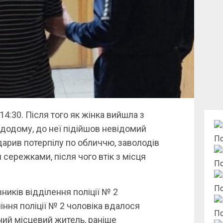
4:30. Після того як жінка вийшла з
 додому, до неї підійшов невідомий
По
ударив потерпілу по обличчю, заволодів
сережками, після чого втік з місця
По
По
иків відділення поліції № 2
ння поліції № 2 чоловіка вдалося
По
ний місцевий житель, раніше