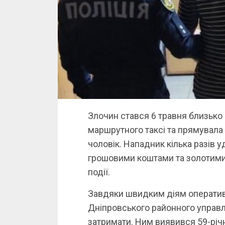
Злочин стався 6 травня близько 1
маршрутного таксі та прямувала
чоловік. Нападник кілька разів 
грошовими коштами та золотими 
події.
Завдяки швидким діям оперативн
Дніпровського районного управлі
затримати. Ним виявився 59-річ