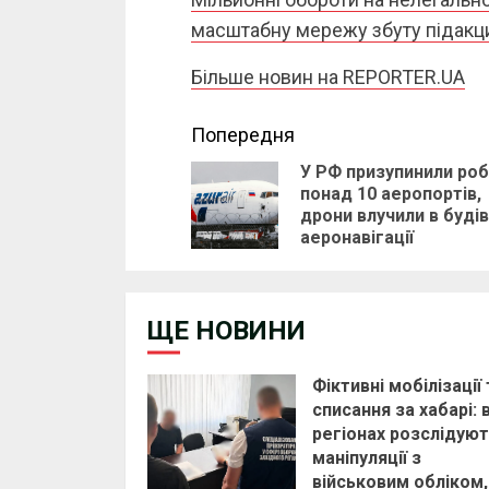
масштабну мережу збуту підакци
Більше новин на REPORTER.UA
Continue
Попередня
У РФ призупинили ро
Reading
понад 10 аеропортів,
дрони влучили в буді
аеронавігації
ЩЕ НОВИНИ
Фіктивні мобілізації 
списання за хабарі: 
регіонах розслідуют
маніпуляції з
військовим обліком,