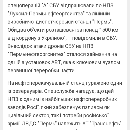
спецоперацій "А" СБУ відпрацювали по НПЗ
"Лукойл-Пермьнефтеоргсинтез" та лінійній
виробничо-диспетчерській станції "Пермь".
Обидва об'єкти розташовані за понад 1500 км
від кордону з Україною", – повідомили в СБУ.
Внаслідок атаки дронів СБУ на НПЗ
"Пермьнефтеоргсинтез" сталося займання на
одній з установок АВТ, яка є ключовим вузлом
первинної переробки нафти.
На нафтоперекачувальній станції уражено один
із резервуарів. Спецслужба нагадує, що цей
НПЗ є одним із найбільших нафтопереробних
заводів Росії, який забезпечує паливом як
цивільний сектор, так і потреби російської
армії. ЛВДС "Пермь" належить АТ "Транснефть"