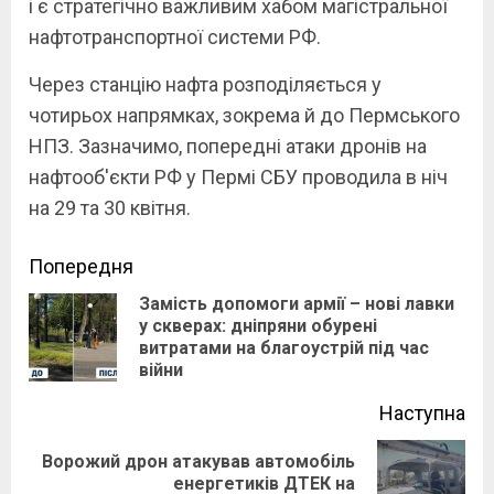
і є стратегічно важливим хабом магістральної
нафтотранспортної системи РФ.
Через станцію нафта розподіляється у
чотирьох напрямках, зокрема й до Пермського
НПЗ. Зазначимо, попередні атаки дронів на
нафтооб'єкти РФ у Пермі СБУ проводила в ніч
на 29 та 30 квітня.
Continue
Попередня
Замість допомоги армії – нові лавки
Reading
у скверах: дніпряни обурені
Pre
витратами на благоустрій під час
pos
війни
Наступна
Ворожий дрон атакував автомобіль
Next
енергетиків ДТЕК на