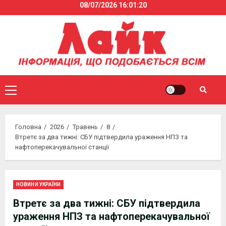
08/07/2026
16:01:20
Skip
to
content
Primary
Menu
Головна
2026
Травень
8
Втретє за два тижні: СБУ підтвердила ураження НПЗ та
нафтоперекачувальної станції
НОВИНИ УКРАЇНИ
Втретє за два тижні: СБУ підтвердила
ураження НПЗ та нафтоперекачувальної