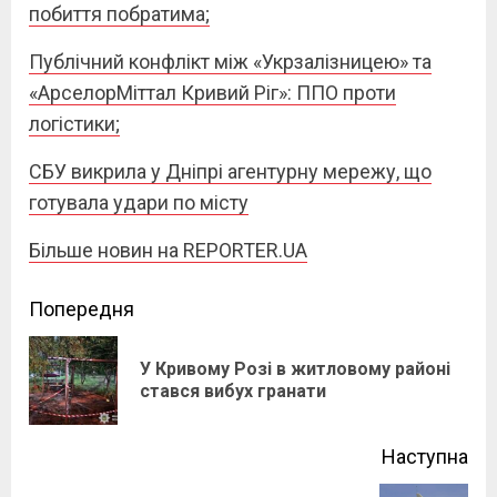
побиття побратима;
Публічний конфлікт між «Укрзалізницею» та
«АрселорМіттал Кривий Ріг»: ППО проти
логістики;
СБУ викрила у Дніпрі агентурну мережу, що
готувала удари по місту
Більше новин на REPORTER.UA
Continue
Попередня
Reading
У Кривому Розі в житловому районі
Pre
стався вибух гранати
pos
Наступна