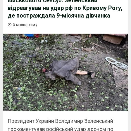
військового сенсу»: Зеленський
відреагував на удар рф по Кривому Рогу,
де постраждала 9-місячна дівчинка
3 місяці тому
Президент України Володимир Зеленський
прокоментував російський удар дроном по