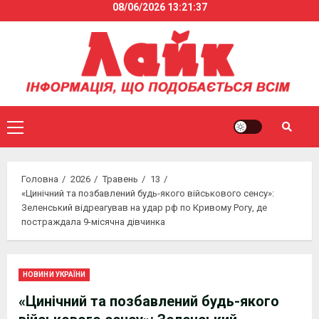
08/06/2026
13:21:37
Skip
to
content
Primary
Menu
Головна
2026
Травень
13
«Цинічний та позбавлений будь-якого військового сенсу»:
Зеленський відреагував на удар рф по Кривому Рогу, де
постраждала 9-місячна дівчинка
НОВИНИ УКРАЇНИ
«Цинічний та позбавлений будь-якого