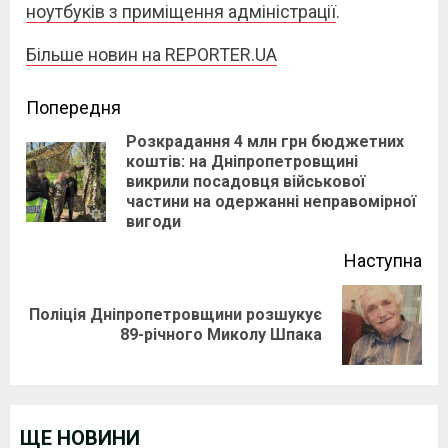
ноутбуків з приміщення адміністрації
.
Більше новин на REPORTER.UA
Continue
Попередня
Розкрадання 4 млн грн бюджетних
Reading
коштів: на Дніпропетровщині
Pre
викрили посадовця військової
частини на одержанні неправомірної
pos
вигоди
Наступна
Поліція Дніпропетровщини розшукує
Next
89-річного Миколу Шпака
post:
ЩЕ НОВИНИ