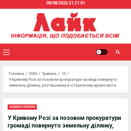
08/08/2026
21:21:01
Skip
to
content
Primary
Menu
Головна
2026
Травень
13
У Кривому Розі за позовом прокуратури громаді повернуто
земельну ділянку, розташовану в історичному ареалі міста
НОВИНИ УКРАЇНИ
У Кривому Розі за позовом прокуратури
громаді повернуто земельну ділянку,