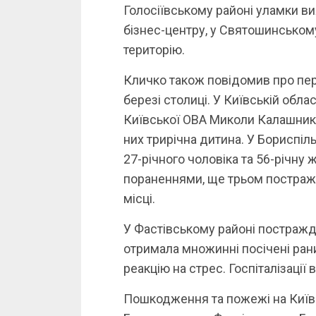
Голосіївському районі уламки ви
бізнес-центру, у Святошинському
територію.
Кличко також повідомив про пер
березі столиці. У Київській обла
Київської ОВА Миколи Калашник
них трирічна дитина. У Бориспіл
27-річного чоловіка та 56-річну 
пораненнями, ще трьом постра
місці.
У Фастівському районі постраждал
отримала множинні посічені рани 
реакцію на стрес. Госпіталізації
Пошкодження та пожежі на Київщ