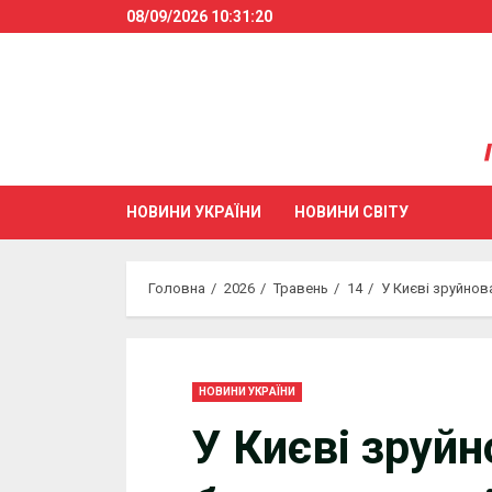
Skip
08/09/2026
10:31:21
to
content
НОВИНИ УКРАЇНИ
НОВИНИ СВІТУ
Головна
2026
Травень
14
У Києві зруйнов
НОВИНИ УКРАЇНИ
У Києві зруй