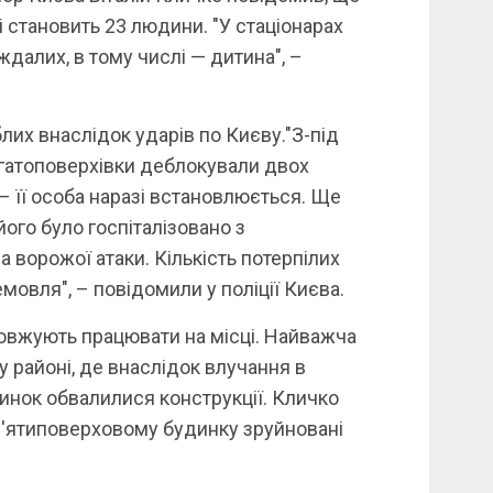
і становить 23 людини. "У стаціонарах
далих, в тому числі — дитина", –
лих внаслідок ударів по Києву."З-під
агатоповерхівки деблокували двох
у – її особа наразі встановлюється. Ще
його було госпіталізовано з
ла ворожої атаки. Кількість потерпілих
емовля", – повідомили у поліції Києва.
довжують працювати на місці. Найважча
 районі, де внаслідок влучання в
нок обвалилися конструкції. Кличко
в'ятиповерховому будинку зруйновані