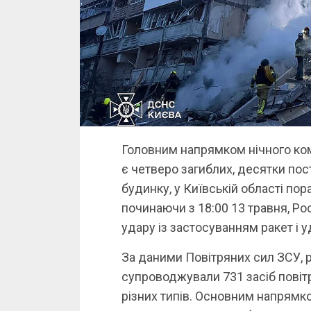
Головним напрямком нічного комб
є четверо загиблих, десятки по
будинку, у Київській області пор
починаючи з 18:00 13 травня, Ро
удару із застосуванням ракет і у
За даними Повітряних сил ЗСУ, р
супроводжували 731 засіб повітр
різних типів. Основним напрямко