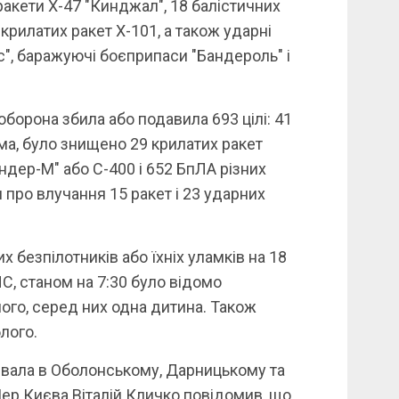
ракети Х-47 "Кинджал", 18 балістичних
 крилатих ракет Х-101, а також ударні
ас", баражуючі боєприпаси "Бандероль" і
оборона збила або подавила 693 цілі: 41
ема, було знищено 29 крилатих ракет
андер-М" або С-400 і 652 БпЛА різних
 про влучання 15 ракет і 23 ударних
 безпілотників або їхніх уламків на 18
НС, станом на 7:30 було відомо
го, серед них одна дитина. Також
лого.
ривала в Оболонському, Дарницькому та
Мер Києва Віталій Кличко повідомив, що