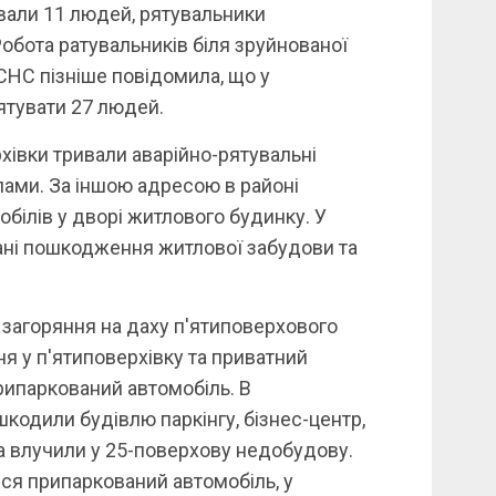
ували 11 людей, рятувальники
обота ратувальників біля зруйнованої
НС пізніше повідомила, що у
ятувати 27 людей.
хівки тривали аварійно-рятувальні
лами. За іншою адресою в районі
обілів у дворі житлового будинку. У
вані пошкодження житлової забудови та
 загоряння на даху п'ятиповерхового
я у п'ятиповерхівку та приватний
припаркований автомобіль. В
кодили будівлю паркінгу, бізнес-центр,
а влучили у 25-поверхову недобудову.
ся припаркований автомобіль, у