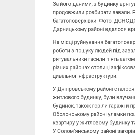
За його даними, з будинку врят
продовжили розбирати завали. Р
багатоповерхівки. Фото: ДСНСДС
Дарницькому районі вдалося вр
На місці руйнування багатоповер
роботи з пошуку людей під зава
рятувальники гасили п'ять автом
різних районах столиці зафіксо
цивільної інфраструктури.
У Дніпровському районі сталося
житлового будинку, були влучанн
будинок, також горіли гаражі й 
Оболонському районі уламки пош
квартиру у житловому будинку т
У Солом'янському районі загорів