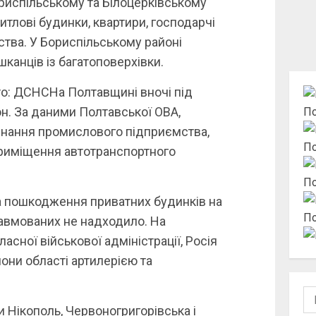
риспільському та Білоцерківському
тлові будинки, квартири, господарчі
ства. У Бориспільському районі
канців із багатоповерхівки.
то: ДСНСНа Полтавщині вночі під
н. За даними Полтавської ОВА,
По
нання промислового підприємства,
По
 приміщення автотранспортного
По
а пошкодження приватних будинків на
По
равмованих не надходило. На
сної військової адміністрації, Росія
йони області артилерією та
По
 Нікополь, Червоногригорівська і