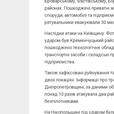
Броварському, Фастівському, Бо
районах. Пошкоджені приватні жи
споруди, автомобілі та підприєм
рятувальники евакуювали 30 меш
Наслідки атаки на Київщину. Фо
ударом був Кременчуцький райо
пошкоджено технологічне облад
транспортні засоби і складські
підприємства.
Також зафіксовані руйнування т
двох локаціях. Інформації про т
Дніпропетровщині, за даними обла
понад 10 разів атакувала два ра
безпілотниками.
На Нікопольщині під ударом були