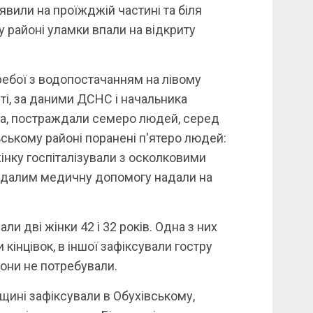
явили на проїжджій частині та біля
 районі уламки впали на відкриту
ебої з водопостачанням на лівому
сті, за даними ДСНС і начальника
а, постраждали семеро людей, серед
ьському районі поранені п'ятеро людей:
жінку госпіталізували з осколковими
ждалим медичну допомогу надали на
и дві жінки 42 і 32 років. Одна з них
кінцівок, в іншої зафіксували гостру
 вони не потребували.
ині зафіксували в Обухівському,