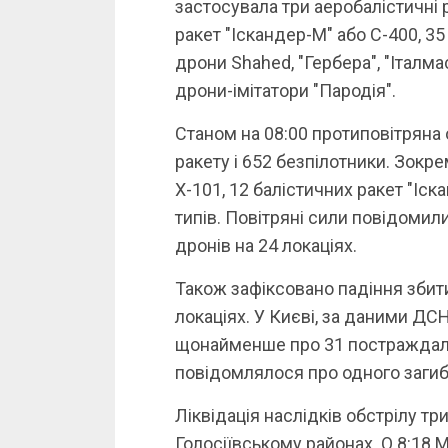
застосувала три аеробалістичні 
ракет "Іскандер-М" або С-400, 35
дрони Shahed, "Гербера", "Італм
дрони-імітатори "Пародія".
Станом на 08:00 протиповітряна 
ракету і 652 безпілотники. Зокр
Х-101, 12 балістичних ракет "Іск
типів. Повітряні сили повідомили
дронів на 24 локаціях.
Також зафіксовано падіння збитих
локаціях. У Києві, за даними ДС
щонайменше про 31 постраждало
повідомлялося про одного загиб
Ліквідація наслідків обстрілу т
Голосіївському районах. О 8:18 