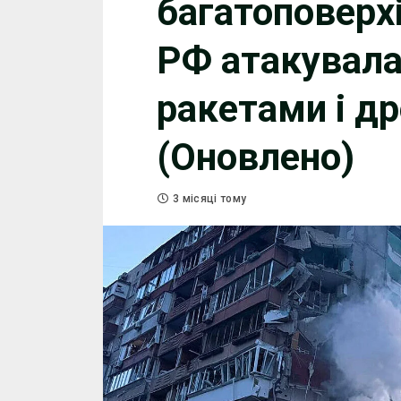
багатоповерхі
РФ атакувала
ракетами і д
(Оновлено)
3 місяці тому