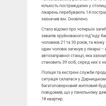
кількість постраждалих у столиц
лікарень перебувають 14 постраж
зазначив він. Оновлено.
Стало відомо про чотирьох загиб
завалів зруйнованого підʼїзду б
чоловіків 21 та 30 років, та жінк
один чоловік загинув у лікарні – 
автозаправної станції, яка зазна
становить 39 осіб, серед них є н
Поліція та екстрені служби про
ситуація склалася у Дарницькому
багатоповерховий житловий буди
повідомив, що у панельному де
18 квартир.