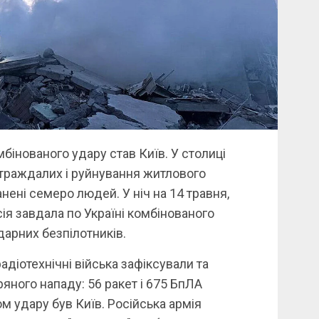
інованого удару став Київ. У столиці
страждалих і руйнування житлового
анені семеро людей. У ніч на 14 травня,
сія завдала по Україні комбінованого
дарних безпілотників.
адіотехнічні війська зафіксували та
яного нападу: 56 ракет і 675 БпЛА
м удару був Київ. Російська армія