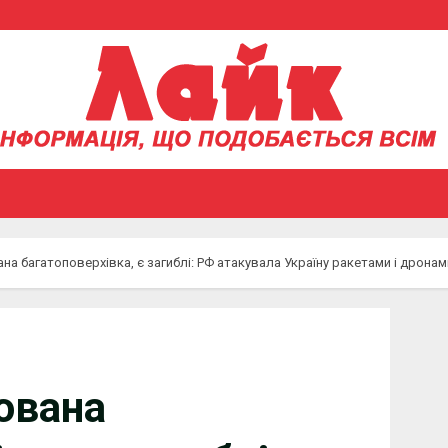
ана багатоповерхівка, є загиблі: РФ атакувала Україну ракетами і дрона
нована