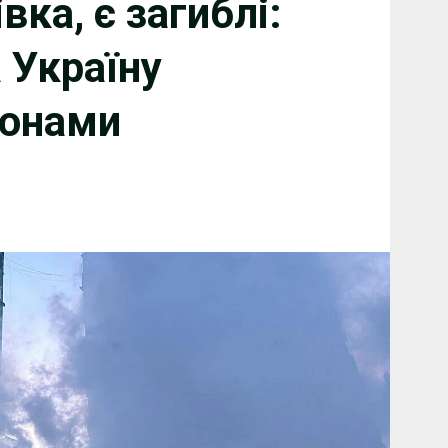
вка, є загиблі:
 Україну
ронами