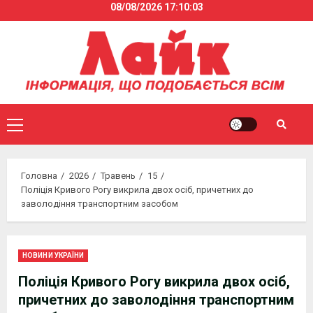
08/08/2026
17:10:03
Skip
to
content
Primary
Menu
Головна
2026
Травень
15
Поліція Кривого Рогу викрила двох осіб, причетних до
заволодіння транспортним засобом
НОВИНИ УКРАЇНИ
Поліція Кривого Рогу викрила двох осіб,
причетних до заволодіння транспортним