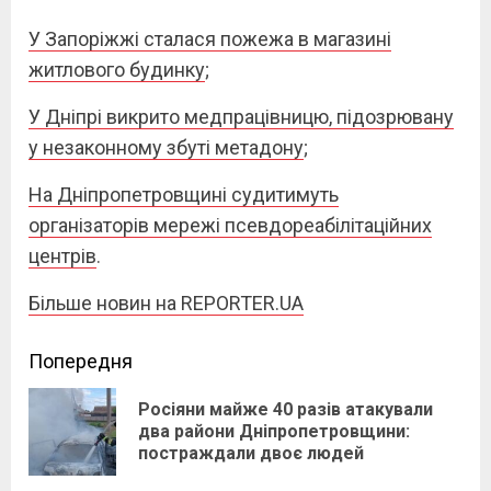
У Запоріжжі сталася пожежа в магазині
житлового будинку
;
У Дніпрі викрито медпрацівницю, підозрювану
у незаконному збуті метадону
;
На Дніпропетровщині судитимуть
організаторів мережі псевдореабілітаційних
центрів
.
Більше новин на REPORTER.UA
Continue
Попередня
Reading
Росіяни майже 40 разів атакували
Pre
два райони Дніпропетровщини:
постраждали двоє людей
pos