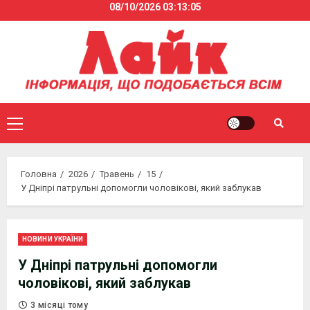
08/10/2026
03:13:05
Skip
to
content
Primary
Menu
Головна
2026
Травень
15
У Дніпрі патрульні допомогли чоловікові, який заблукав
НОВИНИ УКРАЇНИ
У Дніпрі патрульні допомогли
чоловікові, який заблукав
3 місяці тому