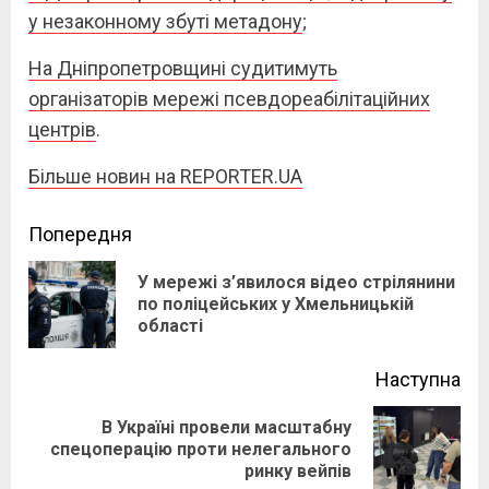
у незаконному збуті метадону
;
На Дніпропетровщині судитимуть
організаторів мережі псевдореабілітаційних
центрів
.
Більше новин на REPORTER.UA
Continue
Попередня
Reading
У мережі з’явилося відео стрілянини
Pre
по поліцейських у Хмельницькій
області
pos
Наступна
В Україні провели масштабну
Next
спецоперацію проти нелегального
ринку вейпів
post: