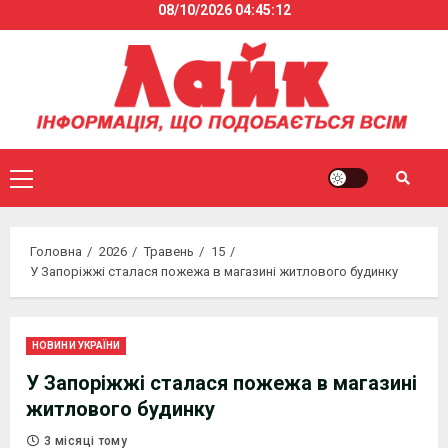
08/10/2026
04:45:13
Skip
to
content
Primary
Menu
Головна
2026
Травень
15
У Запоріжжі сталася пожежа в магазині житлового будинку
НОВИНИ УКРАЇНИ
У Запоріжжі сталася пожежа в магазині
житлового будинку
3 місяці тому