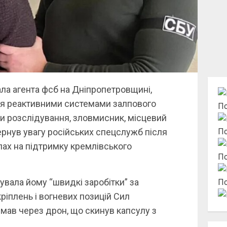
ла агента фсб на Дніпропетровщині,
ля реактивними системами залпового
По
и розслідування, зловмисник, місцевий
ернув увагу російських спецслужб після
По
алах на підтримку кремлівського
По
ала йому “швидкі заробітки” за
По
іплень і вогневих позицій Сил
мав через дрон, що скинув капсулу з