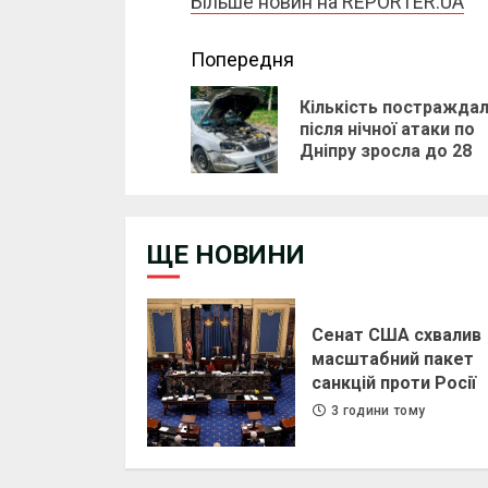
Більше новин на REPORTER.UA
Continue
Попередня
Reading
Кількість постражда
після нічної атаки по
Дніпру зросла до 28
ЩЕ НОВИНИ
Сенат США схвалив
масштабний пакет
санкцій проти Росії
3 години тому