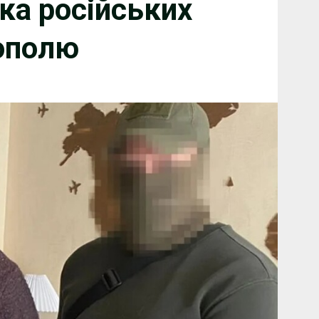
ка російських
кополю