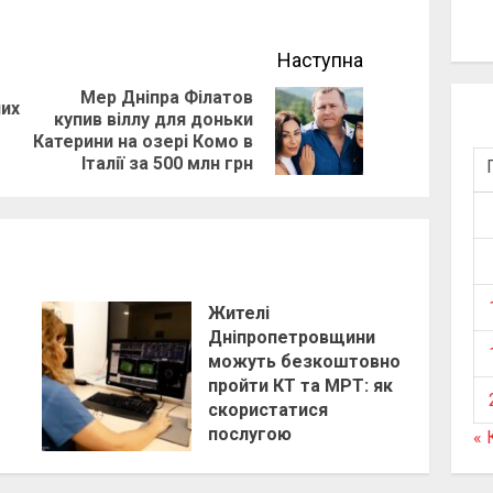
Наступна
Мер Дніпра Філатов
лих
купив віллу для доньки
Previous
Next
Катерини на озері Комо в
post:
post:
Італії за 500 млн грн
Жителі
Дніпропетровщини
можуть безкоштовно
пройти КТ та МРТ: як
скористатися
послугою
« 
4 години тому