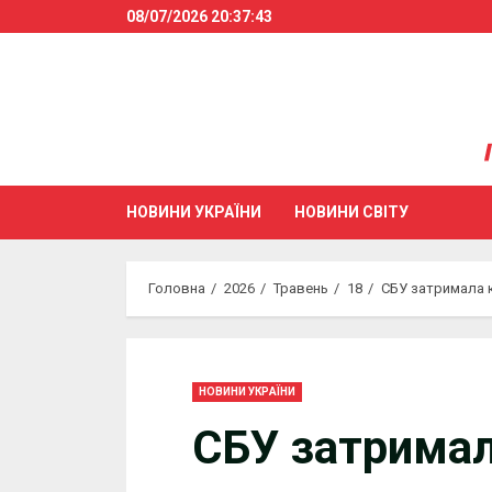
Skip
08/07/2026
20:37:44
to
content
НОВИНИ УКРАЇНИ
НОВИНИ СВІТУ
Головна
2026
Травень
18
СБУ затримала к
НОВИНИ УКРАЇНИ
СБУ затрима