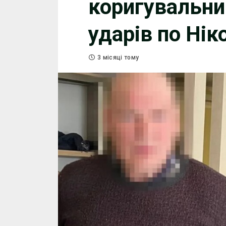
коригувальни
ударів по Ні
3 місяці тому