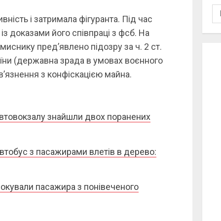
По
ність і затримала фігуранта. Під час
з доказами його співпраці з фсб. На
вмиснику пред’явлено підозру за ч. 2 ст.
їни (державна зрада в умовах воєнного
в’язнення з конфіскацією майна.
я автовокзалу знайшли двох поранених
втобус з пасажирами влетів в дерево:
окували пасажира з понівеченого