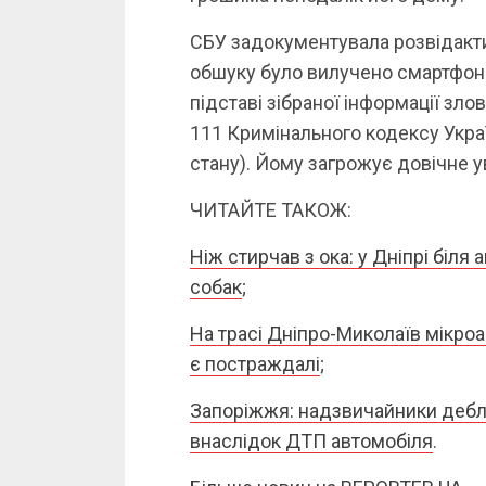
СБУ задокументувала розвідактив
обшуку було вилучено смартфон і
підставі зібраної інформації зло
111 Кримінального кодексу Укра
стану). Йому загрожує довічне у
ЧИТАЙТЕ ТАКОЖ:
Ніж стирчав з ока: у Дніпрі біл
собак
;
На трасі Дніпро-Миколаїв мікроа
є постраждалі
;
Запоріжжя: надзвичайники дебл
внаслідок ДТП автомобіля
.