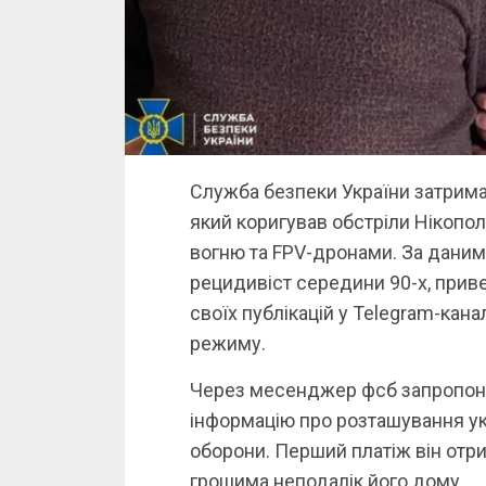
Служба безпеки України затрима
який коригував обстріли Нікопо
вогню та FPV-дронами. За даним
рецидивіст середини 90-х, прив
своїх публікацій у Telegram-кан
режиму.
Через месенджер фсб запропонув
інформацію про розташування укр
оборони. Перший платіж він отри
грошима неподалік його дому.