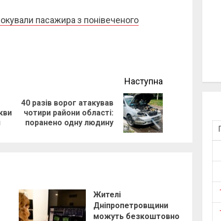
окували пасажира з понівеченого
Наступна
40 разів ворог атакував
Previous
Next
кви
чотири райони області:
и
поранено одну людину
post:
post:
Жителі
Дніпропетровщини
можуть безкоштовно