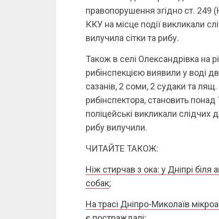
правопорушення згідно ст. 249 
ККУ на місце події викликали сл
вилучила сітки та рибу.
Також в селі Олександрівка на рі
рибінспекцією виявили у воді дві 
сазанів, 2 соми, 2 судаки та лящ
рибінспектора, становить понад 7
поліцейські викликали слідчих дл
рибу вилучили.
ЧИТАЙТЕ ТАКОЖ:
Ніж стирчав з ока: у Дніпрі біл
собак
;
На трасі Дніпро-Миколаїв мікроа
є постраждалі
;