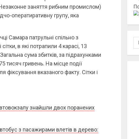
(Незаконне заняття рибним промислом)
По
ідчо-оператиративну групу, яка
чці Самара патрульні спільно з
По
сітки, в які потрапили 4 карасі, 13
. Загальна сума збитків, за підрахунками
5 тисяч гривень. На місце події
я фіксування вказаного факту. Сітки і
я автовокзалу знайшли двох поранених
втобус з пасажирами влетів в дерево: