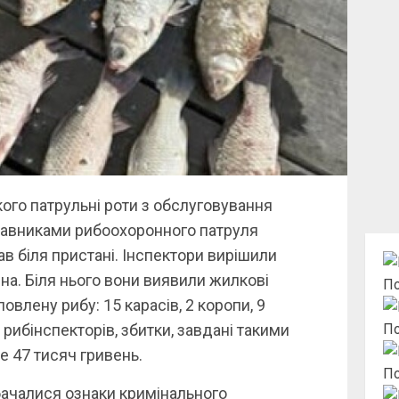
кого патрульні роти з обслуговування
ставниками рибоохоронного патруля
ав біля пристані. Інспектори вирішили
на. Біля нього вони виявили жилкові
По
влену рибу: 15 карасів, 2 коропи, 9
в рибінспекторів, збитки, завдані такими
По
е 47 тисяч гривень.
По
бачалися ознаки кримінального