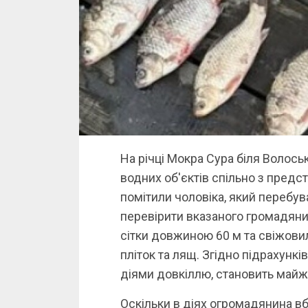
На річці Мокра Сура біля Волось
водних об'єктів спільно з пред
помітили чоловіка, який перебув
перевірити вказаного громадяни
сітки довжиною 60 м та свіжовило
пліток та лящ. Згідно підрахункі
діями довкіллю, становить майж
Оскільки в діях огромадянина в