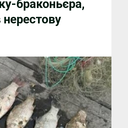
ку-браконьєра,
 нерестову