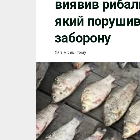
виявив рибал
який порушив
заборону
3 місяці тому