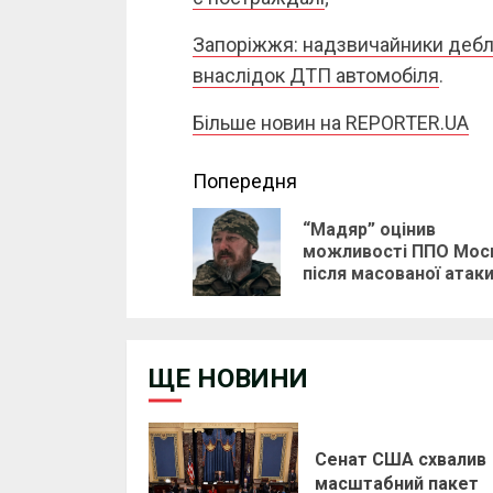
Запоріжжя: надзвичайники дебл
внаслідок ДТП автомобіля
.
Більше новин на REPORTER.UA
Continue
Попередня
Reading
“Мадяр” оцінив
можливості ППО Мос
після масованої атак
ЩЕ НОВИНИ
Сенат США схвалив
масштабний пакет