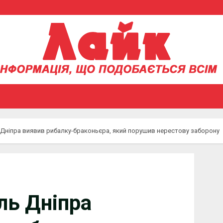
 Дніпра виявив рибалку-браконьєра, який порушив нерестову заборону
ль Дніпра