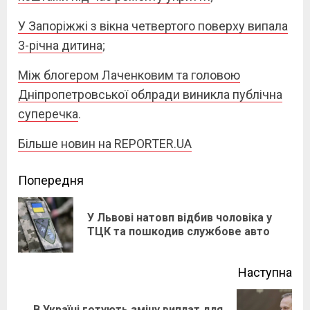
У Запоріжжі з вікна четвертого поверху випала
3-річна дитина
;
Між блогером Лаченковим та головою
Дніпропетровської облради виникла публічна
суперечка
.
Більше новин на REPORTER.UA
Continue
Попередня
Reading
У Львові натовп відбив чоловіка у
Pre
ТЦК та пошкодив службове авто
pos
Наступна
В Україні готують зміну виплат для