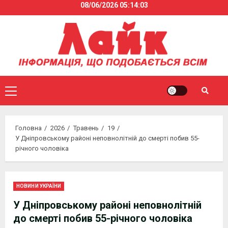
08/06/2026
05:14:03
Skip
to
content
Primary
Menu
Головна
2026
Травень
19
У Дніпровському районі неповнолітній до смерті побив 55-
річного чоловіка
НОВИНИ УКРАЇНИ
У Дніпровському районі неповнолітній
до смерті побив 55-річного чоловіка