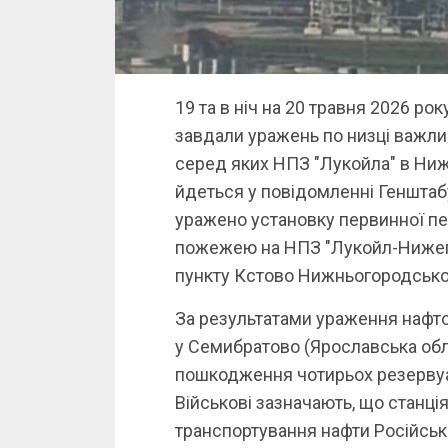
19 та в ніч на 20 травня 2026 ро
завдали уражень по низці важлив
серед яких НПЗ "Лукойла" в Ниж
йдеться у повідомленні Генштаб
уражено установку первинної п
пожежею на НПЗ "Лукойл-Нижего
пункту Кстово Нижньогородської
За результатами ураження нафто
у Семибратово (Ярославська обл
пошкодження чотирьох резервуар
Військові зазначають, що станц
транспортування нафти Російсько