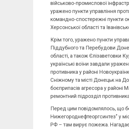
військово-промислової інфраст
уражено пункти управління проти
командно-спостережні пункти ок
Херсонської області та Іванівськ
Крім того, уражено пункти управ
Піддубного та Перебудови Донец
області, а також Єлізаветовки К
українські воїни завдали ураже
противника у районі Новоукраїнк
Сніжному та місті Донецьк на До
боєприпасів агресора у районі Ма
ремонтний підрозділ противника
Перед цим повідомлялось, що б
Нижегороднефтеоргсинтез" у міс
РФ – там вирує пожежа. Нагадає