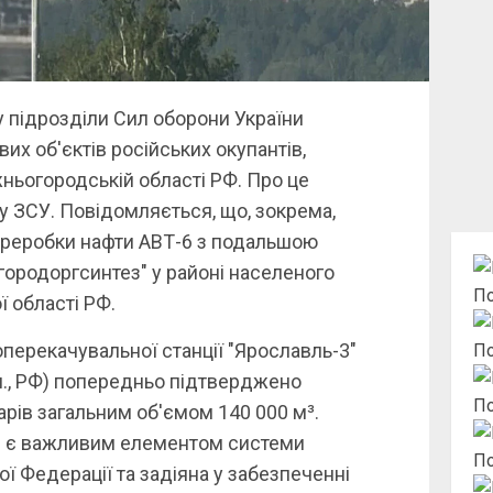
ку підрозділи Сил оборони України
их об'єктів російських окупантів,
ньогородській області РФ. Про це
у ЗСУ. Повідомляється, що, зокрема,
ереробки нафти АВТ-6 з подальшою
родоргсинтез" у районі населеного
По
 області РФ.
перекачувальної станції "Ярославль-3"
По
., РФ) попередньо підтверджено
По
ів загальним об'ємом 140 000 м³.
ія є важливим елементом системи
По
ї Федерації та задіяна у забезпеченні