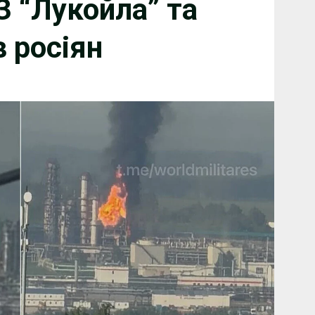
 “Лукойла” та
в росіян