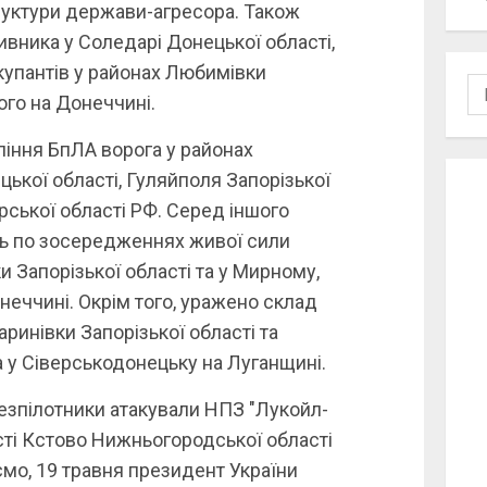
руктури держави-агресора. Також
вника у Соледарі Донецької області,
упантів у районах Любимівки
По
ого на Донеччині.
ління БпЛА ворога у районах
ької області, Гуляйполя Запорізької
урської області РФ. Серед іншого
нь по зосередженнях живої сили
и Запорізької області та у Мирному,
неччині. Окрім того, уражено склад
ринівки Запорізької області та
 у Сіверськодонецьку на Луганщині.
езпілотники атакували НПЗ "Лукойл-
ті Кстово Нижньогородської області
мо, 19 травня президент України