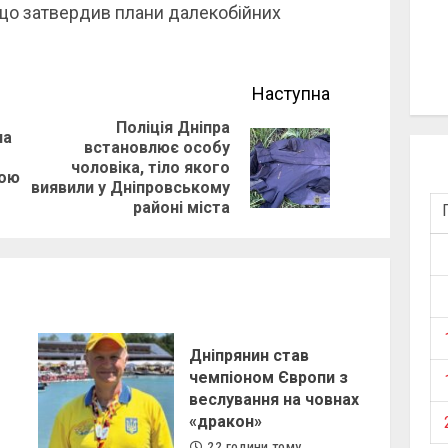
що затвердив плани далекобійних
Наступна
Поліція Дніпра
ла
встановлює особу
Previous
Next
чоловіка, тіло якого
тою
post:
виявили у Дніпровському
post:
районі міста
Дніпрянин став
чемпіоном Європи з
веслування на човнах
«дракон»
22 години тому