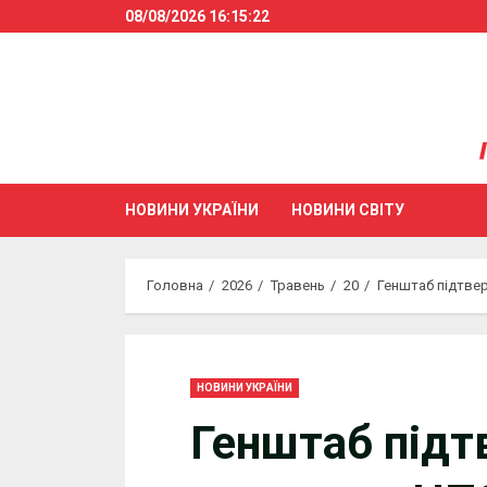
Skip
08/08/2026
16:15:23
to
content
НОВИНИ УКРАЇНИ
НОВИНИ СВІТУ
Головна
2026
Травень
20
Генштаб підтвер
НОВИНИ УКРАЇНИ
Генштаб підт