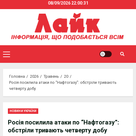
08/09/2026
22:00:32
Skip
to
content
Primary
Menu
Головна
2026
Травень
20
Росія посилила атаки по “Нафтогазу”: обстріли тривають
четверту добу
НОВИНИ УКРАЇНИ
Росія посилила атаки по “Нафтогазу”:
обстріли тривають четверту добу