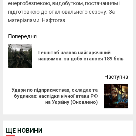
енергобезпекою, видобутком, постачанням і
підготовкою до опалювального сезону. За
матеріалами: Нафтогаз
Continue
Попередня
Reading
Генштаб назвав найгарячіший
Pre
напрямок: за добу сталося 189 боїв
pos
Наступна
Удари по підприємствах, складах та
Next
будинках: наслідки нічної атаки РФ
на Україну (Оновлено)
post:
ЩЕ НОВИНИ