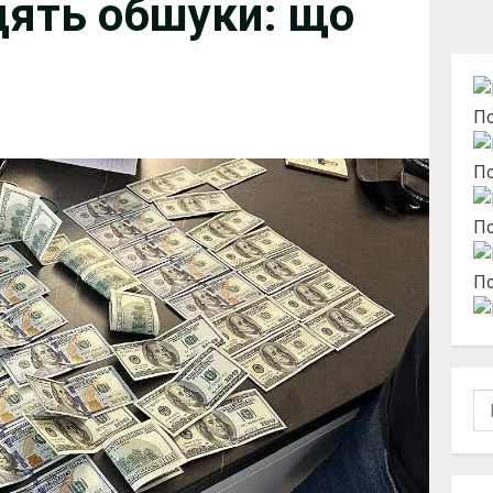
одять обшуки: що
По
По
По
По
По