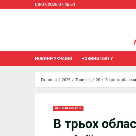
Skip
08/07/2026
07:45:51
to
content
НОВИНИ УКРАЇНИ
НОВИНИ СВІТУ
Головна
2026
Травень
20
В трьох обласни
НОВИНИ УКРАЇНИ
В трьох обла