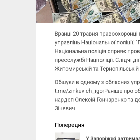
Вранці 20 травня правоохоронці
управлінь Національної поліції. 
Національна поліція сприяє пров
пресслужбі Нацполіції. Слідчі ді
Житомирській та Тернопільській
Обшуки в одному з обласних упра
t.me/zinkevich_igorРаніше про 
нардеп Олексій Гончаренко та де
Зіневич.
Continue
Попередня
Reading
У Запоріжжі затрима