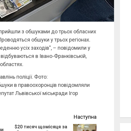
 прийшли з обшуками до трьох обласних
"Проводяться обшуки у трьох регіонах.
еденню усіх заходів", – повідомили у
ї відбуваються в Івано-Франківській,
 областях.
влінь поліції. Фото:
обшуки в правоохоронців повідомляли
путат Львівської міськради Ігор
Наступна
$20 тисяч щомісяця за
ли