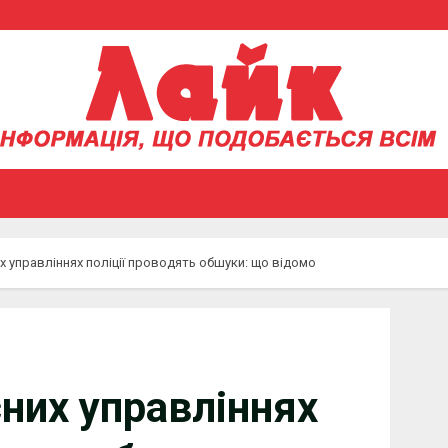
х управліннях поліції проводять обшуки: що відомо
сних управліннях