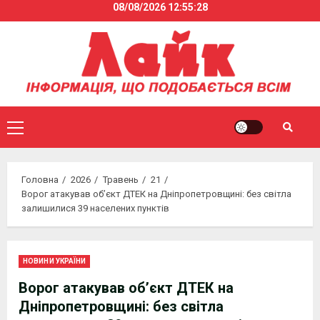
08/08/2026
12:55:29
Skip
to
content
Primary
Menu
Головна
2026
Травень
21
Ворог атакував об’єкт ДТЕК на Дніпропетровщині: без світла
залишилися 39 населених пунктів
НОВИНИ УКРАЇНИ
Ворог атакував об’єкт ДТЕК на
Дніпропетровщині: без світла