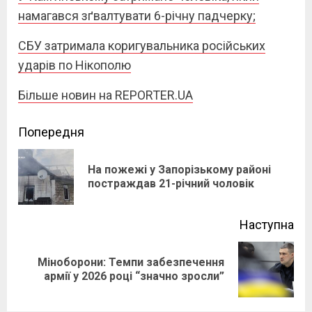
намагався зґвалтувати 6-річну падчерку;
СБУ затримала коригувальника російських
ударів по Нікополю
Більше новин на REPORTER.UA
Continue
Попередня
Reading
На пожежі у Запорізькому районі
Pre
постраждав 21-річний чоловік
pos
Наступна
Міноборони: Темпи забезпечення
Next
армії у 2026 році “значно зросли”
post: