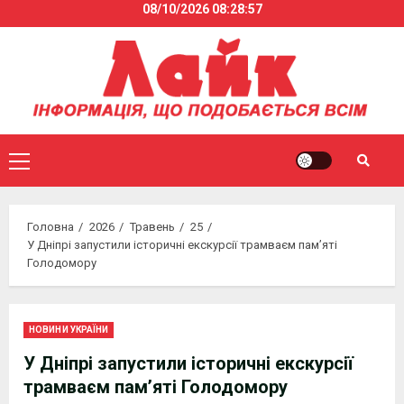
08/10/2026
08:28:57
Skip
to
content
Primary
Menu
Головна
2026
Травень
25
У Дніпрі запустили історичні екскурсії трамваєм пам’яті
Голодомору
НОВИНИ УКРАЇНИ
У Дніпрі запустили історичні екскурсії
трамваєм пам’яті Голодомору