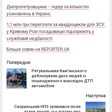
Дніпропетровщина – лідер за кількістю
усиновлень в Україні;
1,1 млн грн переплати за квадроцикли для ЗСУ:
у Кривому Розі посадовицю підозрюють у
службовій недбалості
Більше новин на REPORTER.UA
Continue
Попередня
Рятувальники Камʼянського
Reading
деблокували двох людей із
Pre
пошкодженого внаслідок ДТП
pos
автомобіля
Наступна
Сизранський НПЗ зупинився після
Next
атаки дронів: що відомо про