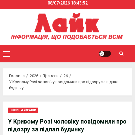
08/07/2026
18:43:53
Skip
to
content
Primary
Menu
Головна
2026
Травень
26
У Кривому Розі чоловіку повідомили про підозру за підпал
будинку
НОВИНИ УКРАЇНИ
У Кривому Розі чоловіку повідомили про
підозру за підпал будинку