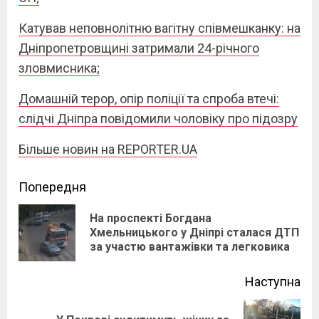
Катував неповнолітню вагітну співмешканку: на
Дніпропетровщині затримали 24-річного
зловмисника;
Домашній терор, опір поліції та спроба втечі:
слідчі Дніпра повідомили чоловіку про підозру
Більше новин на REPORTER.UA
Continue
Попередня
Reading
На проспекті Богдана
Pre
Хмельницького у Дніпрі сталася ДТП
за участю вантажівки та легковика
pos
Наступна