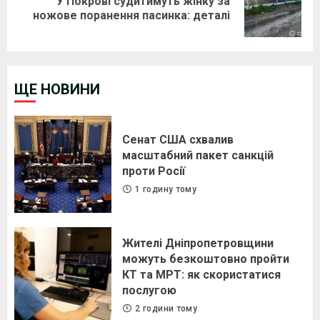
У Покрові судитимуть жінку за
Next
ножове поранення пасинка: деталі
post:
ЩЕ НОВИНИ
Сенат США схвалив
масштабний пакет санкцій
проти Росії
1 годину тому
Жителі Дніпропетровщини
можуть безкоштовно пройти
КТ та МРТ: як скористатися
послугою
2 години тому