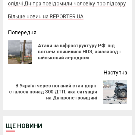
слідчі Дніпра повідомили чоловіку про підозру
Більше новин на REPORTER.UA
Continue
Попередня
Reading
Атаки на інфраструктуру РФ: під
Pre
вогнем опинилися НПЗ, авіазавод і
військовий аеродром
pos
Наступна
В Україні через поганий стан доріг
Next
сталося понад 300 ДТП: яка ситуація
на Дніпропетровщині
post:
ЩЕ НОВИНИ