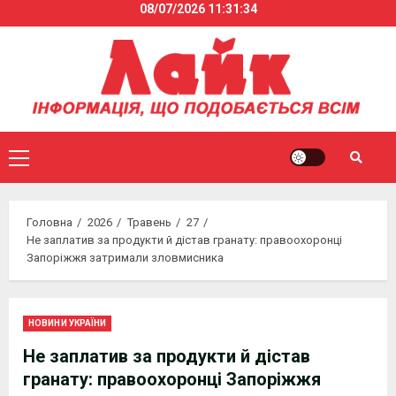
08/07/2026
11:31:34
Skip
to
content
Primary
Menu
Головна
2026
Травень
27
Не заплатив за продукти й дістав гранату: правоохоронці
Запоріжжя затримали зловмисника
НОВИНИ УКРАЇНИ
Не заплатив за продукти й дістав
гранату: правоохоронці Запоріжжя