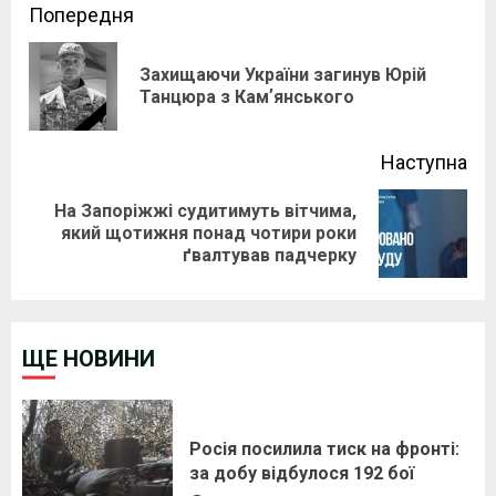
Continue
Попередня
Reading
Захищаючи України загинув Юрій
Pre
Танцюра з Камʼянського
pos
Наступна
На Запоріжжі судитимуть вітчима,
Next
який щотижня понад чотири роки
ґвалтував падчерку
post:
ЩЕ НОВИНИ
Росія посилила тиск на фронті:
за добу відбулося 192 бої