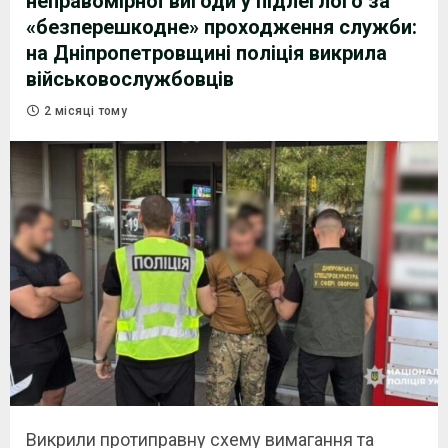
неправомірної вигоди у підлеглого за
«безперешкодне» проходження служби:
на Дніпропетровщині поліція викрила
військовослужбовців
2 місяці тому
Викрили протиправну схему вимагання та