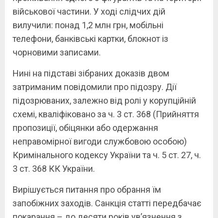
військової частини. У ході слідчих дій
вилучили: понад 1,2 млн грн, мобільні
телефони, банківські картки, блокнот із
чорновими записами.
Нині на підставі зібраних доказів двом
затриманим повідомили про підозру. Дії
підозрюваних, залежно від ролі у корупційній
схемі, кваліфіковано за ч. 3 ст. 368 (Прийняття
пропозиції, обіцянки або одержання
неправомірної вигоди службовою особою)
Кримінального кодексу України та ч. 5 ст. 27, ч.
3 ст. 368 КК України.
Вирішується питання про обрання їм
запобіжних заходів. Санкція статті передбачає
покарання – до десяти років ув’язнення з