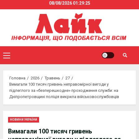
08/08/2026
01:29:25
Skip
to
content
Primary
Menu
Головна
2026
Травень
27
Вимагали 100 тисяч гривень неправомірної вигоди у
підлеглого за «безперешкодне» проходження служби: на
Дніпропетровщині поліція викрила військовослужбовців
НОВИНИ УКРАЇНИ
Вимагали 100 тисяч гривень