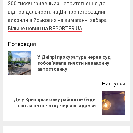
200 тисяч гривень за непритягнення до
відповідальності: на Дніпропетровщині
викрили військових на вимаганні хабара
.
Більше новин на REPORTER.UA
Continue
Попередня
Reading
У Дніпрі прокуратура через суд
Pre
зобов’язала знести незаконну
автостоянку
pos
Наступна
Де у Криворізькому районі не буде
Next
світла на початку червня: адреси
post: