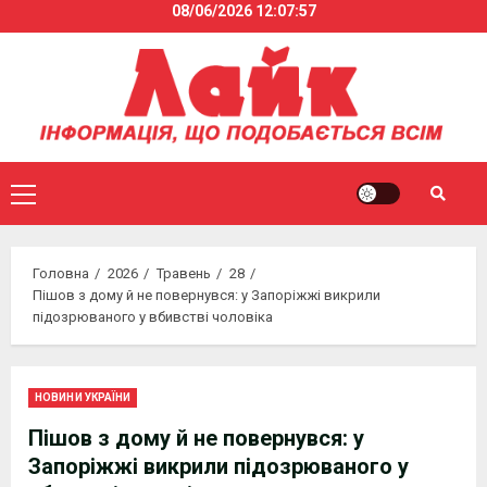
08/06/2026
12:07:57
Skip
to
content
Primary
Menu
Головна
2026
Травень
28
Пішов з дому й не повернувся: у Запоріжжі викрили
підозрюваного у вбивстві чоловіка
НОВИНИ УКРАЇНИ
Пішов з дому й не повернувся: у
Запоріжжі викрили підозрюваного у