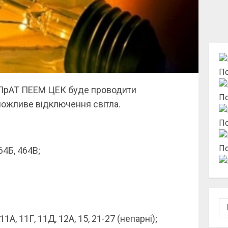
По
 ПрАТ ПЕЕМ ЦЕК буде проводити
По
 можливе відключення світла.
По
По
64Б, 464В;
По
1А, 11Г, 11Д, 12А, 15, 21-27 (непарні);