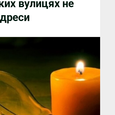
ких вулицях не
адреси