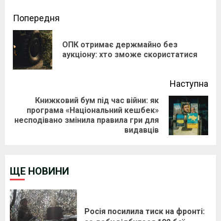
Continue
Попередня
Reading
ОПК отримає держмайно без
Pre
аукціону: хто зможе скористатися
pos
Наступна
Книжковий бум під час війни: як
програма «Національний кешбек»
Next
несподівано змінила правила гри для
post:
видавців
ЩЕ НОВИНИ
Росія посилила тиск на фронті: