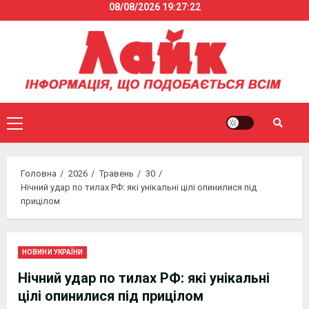
08/08/2026
19:27:23
Skip
to
content
Primary
Menu
Головна
2026
Травень
30
Нічний удар по тилах РФ: які унікальні цілі опинилися під
прицілом
НОВИНИ УКРАЇНИ
Нічний удар по тилах РФ: які унікальні
цілі опинилися під прицілом