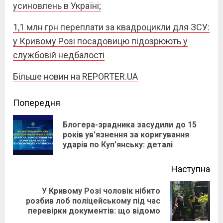
усиновлень в Україні;
1,1 млн грн переплати за квадроцикли для ЗСУ:
у Кривому Розі посадовицю підозрюють у
службовій недбалості
Більше новин на REPORTER.UA
Continue
Попередня
Reading
Блогера-зрадника засудили до 15
Pre
років ув’язнення за коригування
ударів по Куп’янську: деталі
pos
Наступна
У Кривому Розі чоловік нібито
Next
розбив лоб поліцейському під час
перевірки документів: що відомо
post: