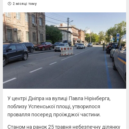
2 місяці тому
У центрі Дніпра на вулиці Павла Нірінберга,
поблизу Успенської площі, утворилося
провалля посеред проїжджої частини.
Станом на ранок 25 травня небезпечну ділянку