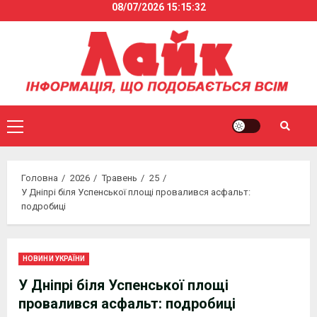
08/07/2026
15:15:32
Skip
to
content
Primary
Menu
Головна
2026
Травень
25
У Дніпрі біля Успенської площі провалився асфальт:
подробиці
НОВИНИ УКРАЇНИ
У Дніпрі біля Успенської площі
провалився асфальт: подробиці