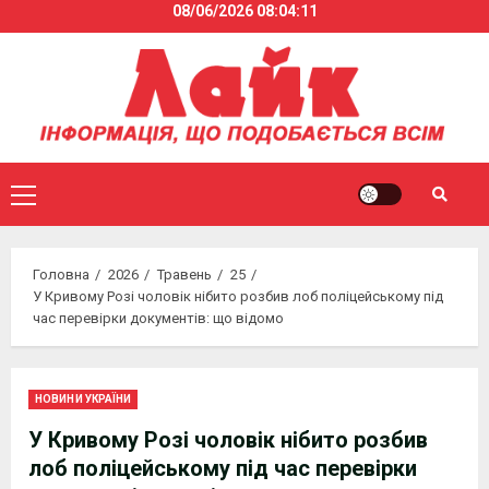
08/06/2026
08:04:11
Skip
to
content
Primary
Menu
Головна
2026
Травень
25
У Кривому Розі чоловік нібито розбив лоб поліцейському під
час перевірки документів: що відомо
НОВИНИ УКРАЇНИ
У Кривому Розі чоловік нібито розбив
лоб поліцейському під час перевірки