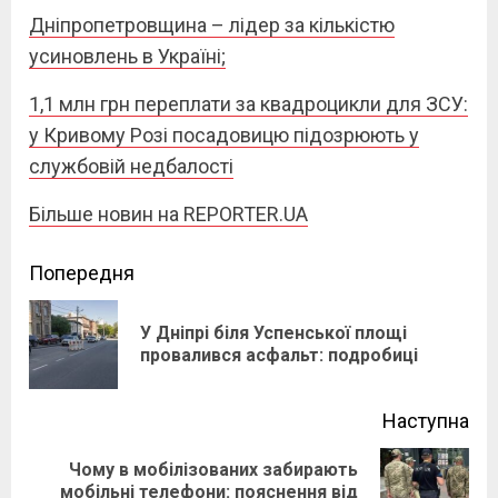
Дніпропетровщина – лідер за кількістю
усиновлень в Україні;
1,1 млн грн переплати за квадроцикли для ЗСУ:
у Кривому Розі посадовицю підозрюють у
службовій недбалості
Більше новин на REPORTER.UA
Continue
Попередня
Reading
У Дніпрі біля Успенської площі
Pre
провалився асфальт: подробиці
pos
Наступна
Чому в мобілізованих забирають
Next
мобільні телефони: пояснення від